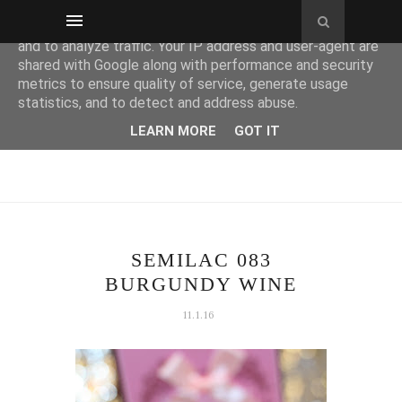
This site uses cookies from Google to deliver its services
and to analyze traffic. Your IP address and user-agent are
shared with Google along with performance and security
metrics to ensure quality of service, generate usage
statistics, and to detect and address abuse.
LEARN MORE
GOT IT
SEMILAC 083
BURGUNDY WINE
11.1.16