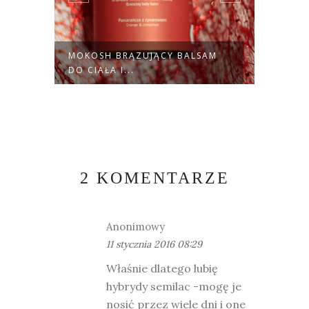
MOKOSH BRĄZUJĄCY BALSAM
PASTA
DO CIAŁA I...
CHAR
2 KOMENTARZE
Anonimowy
11 stycznia 2016 08:29
Właśnie dlatego lubię
hybrydy semilac -mogę je
nosić przez wiele dni i one