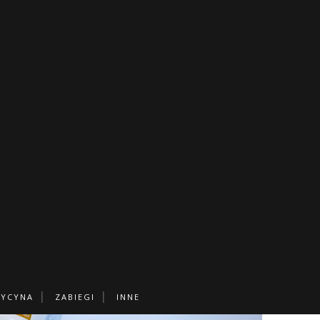
M DO CIAŁA MLEKO I
MIÓD
M
20.11.16
s
j
a
c
i
s
n
YCYNA
ZABIEGI
INNE