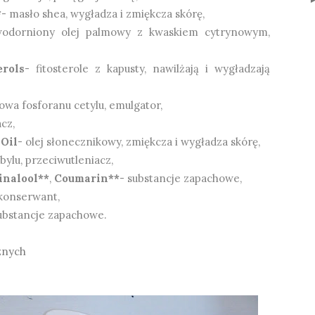
*
- masło shea, wygładza i zmiękcza skórę,
wodorniony olej palmowy z kwaskiem cytrynowym,
erols
- fitosterole z kapusty, nawilżają
i wygładzają
sowa fosforanu cetylu, emulgator,
cz,
 Oil
- olej słonecznikowy, zmiękcza i wygładza skórę,
bylu, przeciwutleniacz,
inalool**
,
Coumarin**
- substancje zapachowe,
 konserwant,
ubstancje zapachowe.
znych