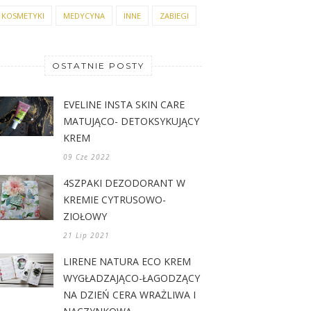
KOSMETYKI
MEDYCYNA
INNE
ZABIEGI
OSTATNIE POSTY
EVELINE INSTA SKIN CARE
MATUJĄCO- DETOKSYKUJĄCY
KREM
09 Cze 2022
4SZPAKI DEZODORANT W
KREMIE CYTRUSOWO-
ZIOŁOWY
21 Lip 2021
LIRENE NATURA ECO KREM
WYGŁADZAJĄCO-ŁAGODZĄCY
NA DZIEŃ CERA WRAŻLIWA I