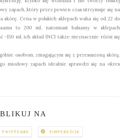
ystencję, szybko się wchłania i nie tworzy tłustej
wy zapach, który przez pewien czas utrzymuje się na
a skórę. Cena w polskich sklepach waha się od 22 do
samu to 200 ml, natomiast balsamy w sklepach
-150 ml, ich skład INCI także nieznacznie różni się
ólnie osobom, zmagającym się z przesuszoną skórą.
ego miodowy zapach idealnie sprawdzi się na okres
BLIKUJ NA
TWITTERZE
PINTEREŚCIE