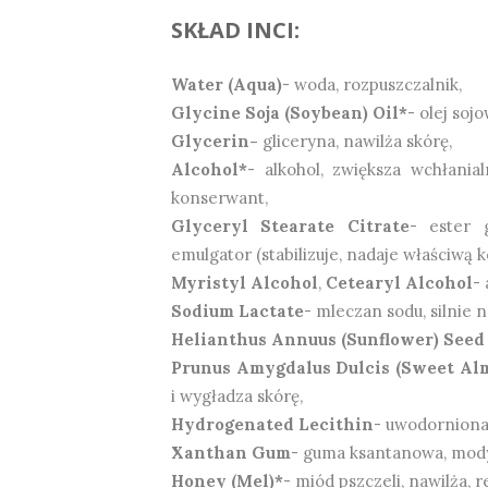
SKŁAD INCI:
Water (Aqua)
- woda, rozpuszczalnik,
Glycine Soja (Soybean) Oil*
- olej soj
Glycerin-
gliceryna, nawilża skórę,
Alcohol*
- alkohol, zwiększa wchłania
konserwant,
Glyceryl Stearate Citrate
- ester 
emulgator (stabilizuje,
nadaje właściwą k
Myristyl Alcohol
,
Cetearyl Alcohol
-
Sodium Lactate
- mleczan sodu, silnie n
Helianthus Annuus (Sunflower) Seed
Prunus Amygdalus Dulcis (Sweet Al
i wygładza skórę,
Hydrogenated Lecithin
- uwodorniona 
Xanthan Gum
- guma ksantanowa, modyf
Honey (Mel)*
- miód pszczeli, nawilża, 