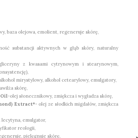
owy, baza olejowa, emolient, regeneruje skórę,
lność substancji aktywnych w głąb skóry, naturalny
gliceryny z kwasami cytrynowym i stearynowym,
onsystencję),
 alkohol mirystylowy, alkohol cetearylowy, emulgatory,
awilża skórę,
 Oil
-olej słonecznikowy, zmiękcza i wygładza skórę,
mond) Extract*
- olej ze słodkich migdałów, zmiękcza
lecytyna, emulgator,
ikator reologii,
regeneruje, pielęgnuje skórę,