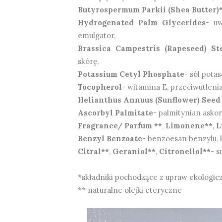
Butyrospermum Parkii (Shea Butter)
Hydrogenated Palm Glycerides
- u
emulgator,
Brassica Campestris (Rapeseed) St
skórę,
Potassium Cetyl Phosphate
- sól pota
Tocopherol
- witamina E, przeciwutlenia
Helianthus Annuus (Sunflower) Seed
Ascorbyl Palmitate
- palmitynian askor
Fragrance/ Parfum **
,
Limonene**
,
L
Benzyl Benzoate
- benzoesan benzylu,
Citral**
,
Geraniol**
,
Citronellol**
- s
*składniki pochodzące z upraw ekologic
** naturalne olejki eteryczne