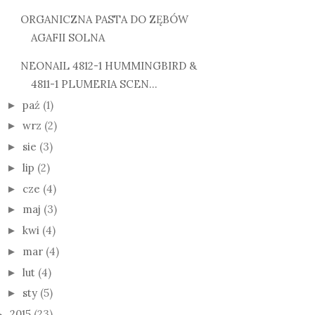
ORGANICZNA PASTA DO ZĘBÓW
AGAFII SOLNA
NEONAIL 4812-1 HUMMINGBIRD &
4811-1 PLUMERIA SCEN...
paź
(1)
►
wrz
(2)
►
sie
(3)
►
lip
(2)
►
cze
(4)
►
maj
(3)
►
kwi
(4)
►
mar
(4)
►
lut
(4)
►
sty
(5)
►
2015
(23)
►