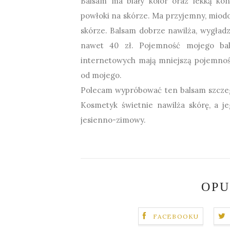
Balsam ma biały kolor oraz lekką kons
powłoki na skórze. Ma przyjemny, miodo
skórze. Balsam dobrze nawilża, wygładz
nawet 40 zł.
Pojemność mojego bal
internetowych mają mniejszą pojemność 
od mojego.
Polecam wypróbować ten balsam szczeg
Kosmetyk świetnie nawilża skórę, a j
jesienno-zimowy.
OPU
FACEBOOKU