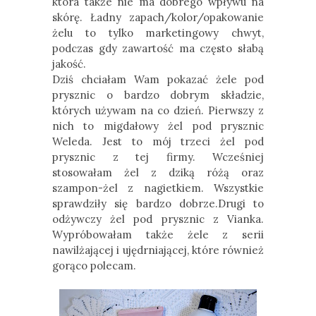
która także nie ma dobrego wpływu na
skórę. Ładny zapach/kolor/opakowanie
żelu to tylko marketingowy chwyt,
podczas gdy zawartość ma często słabą
jakość.
Dziś chciałam Wam pokazać żele pod
prysznic o bardzo dobrym składzie,
których używam na co dzień. Pierwszy z
nich to migdałowy żel pod prysznic
Weleda. Jest to mój trzeci żel pod
prysznic z tej firmy. Wcześniej
stosowałam żel z dziką różą oraz
szampon-żel z nagietkiem. Wszystkie
sprawdziły się bardzo dobrze.Drugi to
odżywczy żel pod prysznic z Vianka.
Wypróbowałam także żele z serii
nawilżającej i ujędrniającej, które również
gorąco polecam.