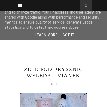
This site uses cookies from Google to deliver its services
and to analyze traffic. Your IP address and user-agent are
shared with Google along with performance and security
metrics to ensure quality of service, generate usage
statistics, and to detect and address abuse.
LEARN MORE
GOT IT
ŻELE POD PRYSZNIC
WELEDA I VIANEK
4.12.16