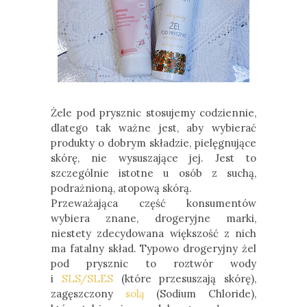
Żele pod prysznic stosujemy codziennie,
dlatego tak ważne jest, aby wybierać
produkty o dobrym składzie, pielęgnujące
skórę, nie wysuszające jej. Jest to
szczególnie istotne u osób z suchą,
podrażnioną, atopową skórą.
Przeważająca część konsumentów
wybiera znane, drogeryjne marki,
niestety zdecydowana większość z nich
ma fatalny skład. Typowo drogeryjny żel
pod prysznic to roztwór wody
i
SLS/SLES
(które przesuszają skórę),
zagęszczony
solą
(Sodium Chloride),