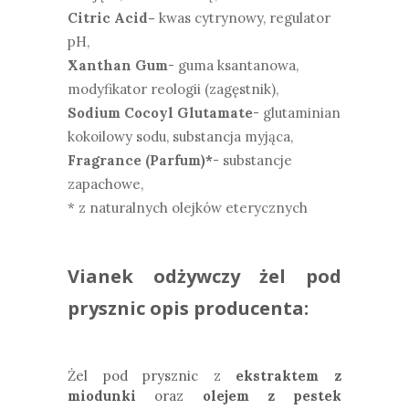
Citric Acid-
kwas cytrynowy, regulator
pH,
Xanthan Gum
- guma ksantanowa,
modyfikator reologii (zagęstnik),
Sodium Cocoyl Glutamate
- glutaminian
kokoilowy sodu, substancja myjąca,
Fragrance (Parfum)*
- substancje
zapachowe,
* z naturalnych olejków eterycznych
Vianek odżywczy żel pod
prysznic opis producenta:
Żel pod prysznic z
ekstraktem z
miodunki
oraz
olejem z pestek