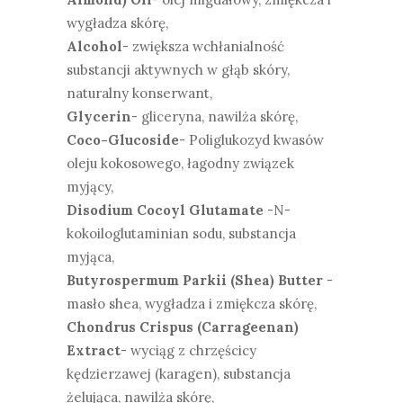
wygładza skórę,
Alcohol
- zwiększa wchłanialność
substancji aktywnych w głąb skóry,
naturalny konserwant,
Glycerin
- gliceryna, nawilża skórę,
Coco-Glucoside
-
Poliglukozyd kwasów
oleju kokosoweg
o, łagodny związek
myjący,
Disodium Cocoyl Glutamate
-N-
kokoiloglutaminian sodu, substancja
myjąca,
Butyrospermum Parkii (Shea) Butter
-
masło shea, wygładza i zmiękcza skórę,
Chondrus Crispus (Carrageenan)
Extract
- wyciąg z chrzęścicy
kędzierzawej (karagen), substancja
żelująca, nawilża skórę,