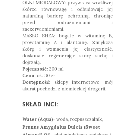
OLEJ MIGDAŁOWY:
przywraca wrażliwej
skórze równowagę i odbudowuje jej
naturalną barierę ochronną, chroniąc
przed podrażnieniami i
zaczerwienieniami.
MASŁO SHEA: bogate w witaminę E,
prowitaminę A i alantoinę. Zmiękcza
skórę i wzmacnia jej elastyczność,
doskonale regenerując skórę suchę i
dojrzałą.
Pojemność:
200 ml
Cena:
ok. 30 zł
Dostępność:
sklepy internetowe, mój
akurat pochodzi z niemieckiej drogerii.
SKŁAD INCI:
Water (Aqua)
- woda, rozpuszczalnik,
Prunus Amygdalus Dulcis (Sweet
Almond) Oil
- olej migdałowy, zmiękcza i