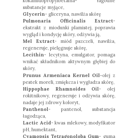
kokamidopropylbetaina- łagodne
substancje myjące,
Glycerin
- gliceryna, nawilża skórę
Pulmonaria Officinalis Extract
-
ekstrakt z miodunki plamistej, poprawia
wygląd i kondycję skóry, odżywia ją,
Mel Extract
-
miód pszczeli, nawilża,
regeneruje, pielęgnuje skórę,
Lecithin
- lecytyna, emulgator, pomaga
wnikać składnikom aktywnym głębiej do
skóry
,
Prunus Armeniaca Kernel Oil-
olej z
pestek moreli,
zmiękcza i wygładza skórę,
Hippophae Rhamnoides Oil
- olej
rokitnikowy, regeneruje i odżywia skórę,
nadaje jej zdrowy koloryt,
Panthenol
- pantenol, substancja
łagodząca,
Lactic Acid
- kwas mlekowy, modyfikator
pH, humektant,
Cyamopsis Tetragonoloba Gum
- guma